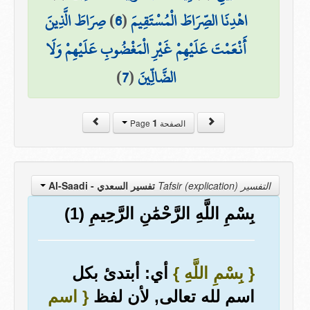
اهْدِنَا الصِّرَاطَ الْمُسْتَقِيمَ
(
6
)
صِرَاطَ الَّذِينَ
أَنْعَمْتَ عَلَيْهِمْ غَيْرِ الْمَغْضُوبِ عَلَيْهِمْ وَلَا
الضَّالِّينَ
(
7
)
1
الصفحة Page
التفسير Tafsir (explication)
تفسير السعدي
- Al-Saadi
بِسْمِ اللَّهِ الرَّحْمَٰنِ الرَّحِيمِ (1)
{ بِسْمِ اللَّهِ }
أي: أبتدئ بكل
اسم لله تعالى, لأن لفظ
{ اسم