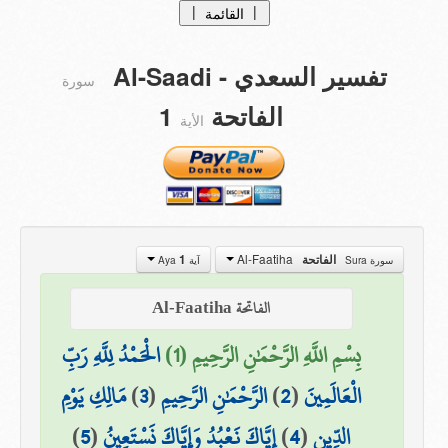
|
|
القائمة
الصفحة الرئيسية
تفسير السعدي
- Al-Saadi
سورة
التفاسيــر
tafasir
الفاتحة
1
الأية
التراجــم
Translations
من نحن ؟
تبرعات
Al-Faatiha
الفاتحة
1
سورة Sura
آية Aya
اتصل بنا
الفاتحة Al-Faatiha
بِسْمِ اللَّهِ الرَّحْمَٰنِ الرَّحِيمِ (1)
الْحَمْدُ لِلَّهِ رَبِّ
الْعَالَمِينَ
(
2
)
الرَّحْمَٰنِ الرَّحِيمِ
(
3
)
مَالِكِ يَوْمِ
الدِّينِ
(
4
)
إِيَّاكَ نَعْبُدُ وَإِيَّاكَ نَسْتَعِينُ
(
5
)