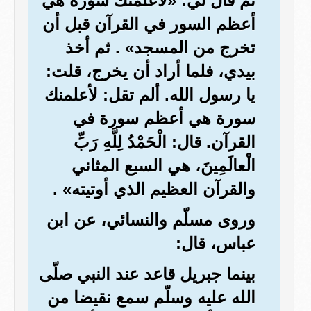
ثم قال لي: «لأعلمنك سورة هي
أعظم السور في القرآن قبل أن
تخرج من المسجد» . ثم أخذ
بيدي، فلما أراد أن يخرج، قلت:
يا رسول الله. ألم تقل: لأعلمنك
سورة هي أعظم سورة في
القرآن. قال: الْحَمْدُ لِلَّهِ رَبِّ
الْعالَمِينَ، هي السبع المثاني
والقرآن العظيم الذي أوتيته» .
وروى مسلّم والنسائي، عن ابن
عباس، قال:
بينما جبريل قاعد عند النبي صلّى
الله عليه وسلّم سمع نقيضا من