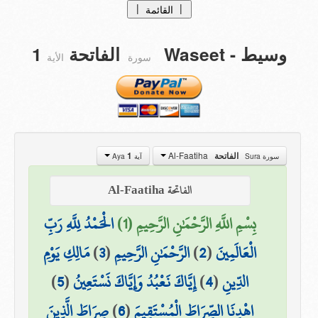
|
|
القائمة
الصفحة الرئيسية
وسيط
- Waseet
الفاتحة
1
سورة
الأية
التفاسيــر
tafasir
التراجــم
Translations
من نحن ؟
Al-Faatiha
الفاتحة
1
سورة Sura
آية Aya
تبرعات
الفاتحة Al-Faatiha
اتصل بنا
بِسْمِ اللَّهِ الرَّحْمَٰنِ الرَّحِيمِ (1)
الْحَمْدُ لِلَّهِ رَبِّ
الْعَالَمِينَ
(
2
)
الرَّحْمَٰنِ الرَّحِيمِ
(
3
)
مَالِكِ يَوْمِ
الدِّينِ
(
4
)
إِيَّاكَ نَعْبُدُ وَإِيَّاكَ نَسْتَعِينُ
(
5
)
اهْدِنَا الصِّرَاطَ الْمُسْتَقِيمَ
(
6
)
صِرَاطَ الَّذِينَ