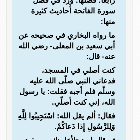
رابعا: فضلها: ورد في فضل
سورة الفاتحة أحاديث كثيرة
منها:
ما رواه البخاري في صحيحه عن
أبي سعيد بن المعلى- رضي الله
عنه- قال:
كنت أصلي في المسجد،
فدعاني النبي صلّى الله عليه
وسلّم فلم أجبه فقلت: يا رسول
الله، إني كنت أصلّي.
فقال: ألم يقل الله: اسْتَجِيبُوا لِلَّهِ
وَلِلرَّسُولِ إِذا دَعاكُمْ.