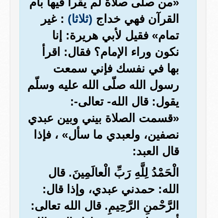
«من صلّى صلاة لم يقرأ فيها بأم
القرآن فهي خداج
(ثلاثا)
: غير
تمام» فقيل لأبي هريرة: إنا
نكون وراء الإمام؟ فقال: اقرأ
بها في نفسك فإني سمعت
رسول الله صلّى الله عليه وسلّم
يقول: قال الله- تعالى-:
«قسمت الصلاة بيني وبين عبدي
نصفين، ولعبدي ما سأل» ، فإذا
قال العبد:
الْحَمْدُ لِلَّهِ رَبِّ الْعالَمِينَ. قال
الله: حمدني عبدي، وإذا قال:
الرَّحْمنِ الرَّحِيمِ. قال الله تعالى: