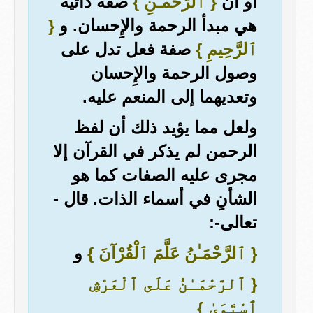
أو أن
{ ٱلرَّحْمـٰنِ }
صفة ذاتية
هي مبدأ الرحمة والإِحسان. و
{
ٱلرَّحِيمِ }
صفة فعل تدل على
وصول الرحمة والإِحسان
وتعديهما إلى المنعم عليه.
ولعل مما يؤيد ذلك أن لفظ
الرحمن لم يذكر في القرآن إلا
مجرى عليه الصفات كما هو
الشأنِ في أسماء الذات. قال -
تعالى-:
{ ٱلرَّحْمَـٰنُ عَلَّمَ ٱلْقُرْآنَ }
و
{ ٱلرَّحْمَـٰنُ عَلَى ٱلْعَرْشِ
ٱسْتَوَىٰ }