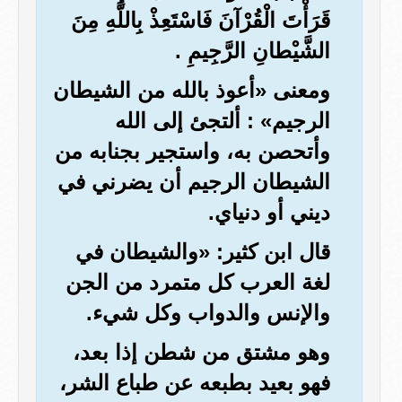
قَرَأْتَ الْقُرْآنَ فَاسْتَعِذْ بِاللَّهِ مِنَ
الشَّيْطانِ الرَّجِيمِ .
ومعنى «أعوذ بالله من الشيطان
الرجيم» : ألتجئ إلى الله
وأتحصن به، واستجير بجنابه من
الشيطان الرجيم أن يضرني في
ديني أو دنياي.
قال ابن كثير: «والشيطان في
لغة العرب كل متمرد من الجن
والإنس والدواب وكل شيء.
وهو مشتق من شطن إذا بعد،
فهو بعيد بطبعه عن طباع الشر،