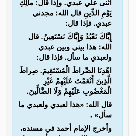
أثنى علي عبدي. وإذا قال: مالِكِ
يَوْمِ الدِّينِ قال الله: مجدني
عبدي. فإذا قال:
إِيَّاكَ نَعْبُدُ وَإِيَّاكَ نَسْتَعِينُ. قال
الله: هذا بيني وبين عبدي
ولعبدي ما سأل. فإذا قال:
اهْدِنَا الصِّراطَ الْمُسْتَقِيمَ. صِراطَ
الَّذِينَ أَنْعَمْتَ عَلَيْهِمْ غَيْرِ
الْمَغْضُوبِ عَلَيْهِمْ وَلَا الضَّالِّينَ.
قال الله: «هذا لعبدي ولعبدي ما
سأل» .
وأخرج الإمام أحمد في مسنده،