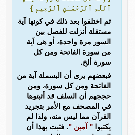
ٱللَّهِ ٱلرَّحْمَـٰنِ ٱلرَّحِيمِ }
ثم اختلفوا بعد ذلك في كونها آية
مستقلة أنزلت للفصل بين
السور مرة واحدة، أو هى آية
من سورة الفاتحة ومن كل
سورة ألخ.
فبعضهم يرى أن البسملة آية من
الفاتحة ومن كل سورة، ومن
حججهم أن السلف قد أثبتوها
في المصحف مع الأمر بتجريد
القرآن مما ليس منه، ولذا لم
يكتبوا
" آمين "
. فثبت بهذا أن