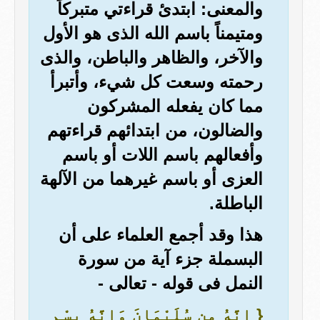
والمعنى: ابتدئ قراءتي متبركاً
ومتيمناً باسم الله الذى هو الأول
والآخر، والظاهر والباطن، والذى
رحمته وسعت كل شيء، وأتبرأ
مما كان يفعله المشركون
والضالون، من ابتدائهم قراءتهم
وأفعالهم باسم اللات أو باسم
العزى أو باسم غيرهما من الآلهة
الباطلة.
هذا وقد أجمع العلماء على أن
البسملة جزء آية من سورة
النمل فى قوله - تعالى -
{ إِنَّهُ مِن سُلَيْمَانَ وَإِنَّهُ بِسْمِ