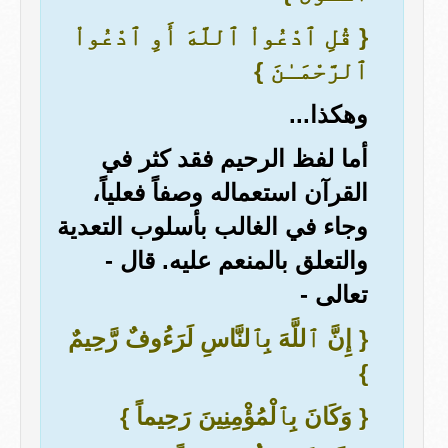
{ قُلِ ٱدْعُواْ ٱللَّهَ أَوِ ٱدْعُواْ
ٱلرَّحْمَـٰنَ }
وهكذا...
أما لفظ الرحيم فقد كثر في
القرآن استعماله وصفاً فعلياً،
وجاء في الغالب بأسلوب التعدية
والتعلق بالمنعم عليه. قال -
تعالى -
{ إِنَّ ٱللَّهَ بِٱلنَّاسِ لَرَءُوفٌ رَّحِيمٌ
}
{ وَكَانَ بِٱلْمُؤْمِنِينَ رَحِيماً }