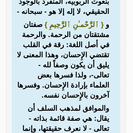
بنعوت الربوبيه، المنفرد بالوجود
الحقيقي، لا إله إلا هو - سبحانه -
و
{ ٱلرَّحْمـٰنِ ٱلرَّحِيمِ }
صفتان
مشتقتان من الرحمة. والرحمة
في أصل اللغة: رقة في القلب
تقتضي الإِحسان، وهذا المعنى لا
يليق أن يكون وصفاً لله -
تعالى-، ولذا فسرها بعض
العلماء بإرادة الإِحسان. وفسرها
آخرون بالإِحسان نفسه.
والموافق لمذهب السلف أن
يقال: هي صفة قائمة بذاته -
تعالى - لا نعرف حقيقتها، وإنما