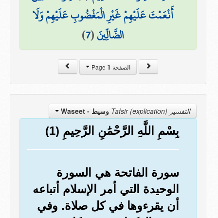
أَنْعَمْتَ عَلَيْهِمْ غَيْرِ الْمَغْضُوبِ عَلَيْهِمْ وَلَا
الضَّالِّينَ
(
7
)
1
الصفحة Page
التفسير Tafsir (explication)
وسيط
- Waseet
بِسْمِ اللَّهِ الرَّحْمَٰنِ الرَّحِيمِ (1)
سورة الفاتحة هي السورة
الوحيدة التي أمر الإسلام أتباعه
أن يقرءوها في كل صلاة. وفي