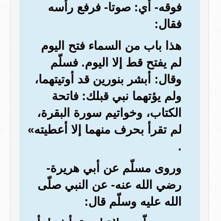
فوقه- أي: صوتا- فرفع رأسه
فقال:
هذا باب من السماء فتح اليوم
لم يفتح قط إلا اليوم. فسلّم
وقال: أبشر بنورين قد أوتيتهما،
ولم يؤتهما نبي قبلك: فاتحة
الكتاب، وخواتيم سورة البقرة،
لم تقرأ بحرف منهما إلا أعطيته»
.
وروى مسلّم عن أبي هريرة-
رضي الله عنه- عن النبي صلّى
الله عليه وسلّم قال: