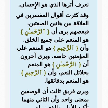
نعرف أثرها الذي هو الإِحسان.
وقد كثرت أقوال المفسرين في
العلاقة بين هاتين الصفتين،
فبعضهم يرى أن
{ ٱلرَّحْمـٰنِ }
هو المنعم على جميع الخلق.
وأن
{ ٱلرَّحِيمِ }
هو المنعم على
المؤمنين خاصه. ويرى آخرون
أن
{ ٱلرَّحْمـٰنِ }
هو المنعم
بجلائل النعم، وأن
{ ٱلرَّحِيمِ }
هو المنعم بدقائقها.
ويرى فريق ثالث أن الوصفين
بمعنى واحد وأن الثاني منهما
تأكيد للأول. والذى يراه