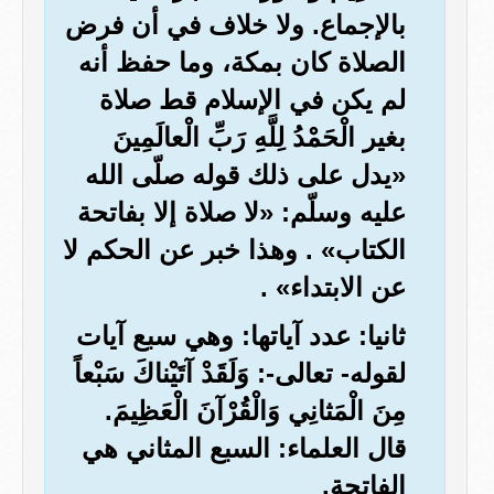
بالإجماع. ولا خلاف في أن فرض
الصلاة كان بمكة، وما حفظ أنه
لم يكن في الإسلام قط صلاة
بغير الْحَمْدُ لِلَّهِ رَبِّ الْعالَمِينَ
«يدل على ذلك قوله صلّى الله
عليه وسلّم: «لا صلاة إلا بفاتحة
الكتاب» . وهذا خبر عن الحكم لا
عن الابتداء» .
ثانيا: عدد آياتها: وهي سبع آيات
لقوله- تعالى-: وَلَقَدْ آتَيْناكَ سَبْعاً
مِنَ الْمَثانِي وَالْقُرْآنَ الْعَظِيمَ.
قال العلماء: السبع المثاني هي
الفاتحة.