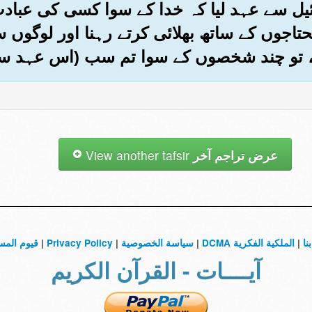
ائیل سے عہد لیا کہ خدا کے سوا کسی کی عبادت
تاجوں کے ساتھ بھلائی کرتے رہنا اور لوگوں سے
نا، تو چند شخصوں کے سوا تم سب (اس عہد سے)
عرض تراجم آخر
View another tafsir
نا
|
الملكية الفكرية DCMA
|
سياسة الخصوصية
|
Privacy Policy
|
قيوم المس
آيــــات - القرآن الكريم