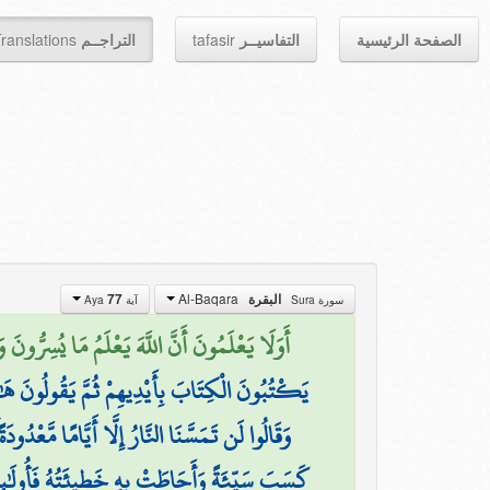
الصفحة الرئيسية
التفاسيــر
tafasir
التراجــم
ranslations
Al-Baqara
البقرة
77
سورة Sura
آية Aya
أَوَلَا يَعْلَمُونَ أَنَّ اللَّهَ يَعْلَمُ مَا يُسِرُّونَ وَ
يَكْتُبُونَ الْكِتَابَ بِأَيْدِيهِمْ ثُمَّ يَقُولُونَ هَٰذَا
وَقَالُوا لَن تَمَسَّنَا النَّارُ إِلَّا أَيَّامًا مَّعْدُود
كَسَبَ سَيِّئَةً وَأَحَاطَتْ بِهِ خَطِيئَتُهُ فَأُولَٰئ