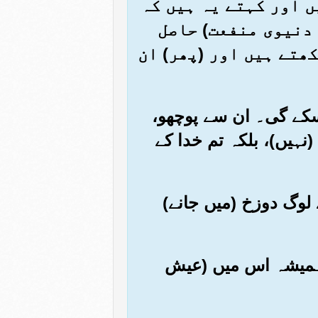
یں اور کہتے یہ ہیں کہ
 دنیوی منفعت) حاصل
ھتے ہیں اور (پھر) ان
 سکے گی۔ ان سے پوچھو،
(نہیں)، بلکہ تم خدا کے
 لوگ دوزخ (میں جانے)
ر) ہمیشہ اس میں (عیش