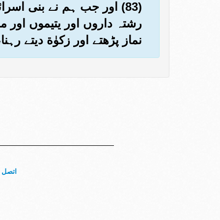
(83) اور جب ہم نے بنی اسر
رشتہ داروں اور یتیموں اور مح
نماز پڑھتے اور زکوٰة دیتے رہ
اتصل ب