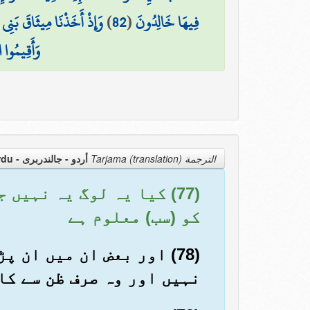
فِيهَا خَالِدُونَ
(
82
)
وَإِذْ أَخَذْنَا مِيثَاقَ بَنِي 
وَأَقِيمُوا ا
الترجمة Tarjama (translation)
أردو - جالندربرى
- Urdu
(77) کیا یہ لوگ یہ نہی
کو (سب) معلوم ہے
(78) اور بعض ان میں ان 
نہیں اور وہ صرف ظن سے کا