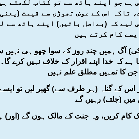
سوس ہے جو اپنے ہاتھ سے تو کتاب لکھتے ہ
ے، تاکہ اس کے عوض تھوڑی سے قیمت (یعنی
 لیے کہ (بےاصل باتیں) اپنے ہاتھ سے لک
یسے کام کرتے ہیں
زخ کی) آگ ہمیں چند روز کے سوا چھو ہی نہیں
ا ہے کہ خدا اپنے اقرار کے خلاف نہیں کرے گا۔ 
 جن کا تمہیں مطلق علم نہیں
اور اس کے گناہ (ہر طرف سے) گھیر لیں تو ایسے
میں (جلتے) رہیں گے
ور نیک کام کریں، وہ جنت کے مالک ہوں گے (او