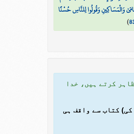
ْيَتَامَىٰ وَالْمَسَاكِينِ وَقُولُوا لِلنَّاسِ حُسْنًا
)
8
 ظاہر کرتے ہیں، خدا
 کی) کتاب سے واقف ہی