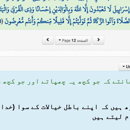
إِسْرَائِيلَ لَا تَعْبُدُونَ إِلَّا اللَّهَ وَبِالْوَالِدَيْنِ إِحْسَانًا وَذِي الْقُرْبَىٰ وَال
لصَّلَاةَ وَآتُوا الزَّكَاةَ ثُمَّ تَوَلَّيْتُمْ إِلَّا قَلِيلًا مِّنكُمْ وَأَنتُم مُّعْرِضُونَ
(
3
12
الصفحة Page
ں جانتے کہ جو کچھ یہ چھپاتے اور جو کچھ
پڑھ ہیں کہ اپنے باطل خیالات کے سوا (خدا
م لیتے ہیں