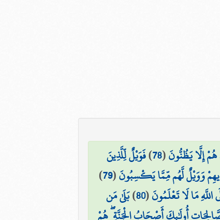
 هُمْ إِلَّا يَظُنُّونَ
(
78
)
فَوَيْلٌ لِّلَّذِينَ
دِيهِمْ وَوَيْلٌ لَّهُم مِّمَّا يَكْسِبُونَ
(
79
)
َى اللَّهِ مَا لَا تَعْلَمُونَ
(
80
)
بَلَىٰ مَن
صَّالِحَاتِ أُولَٰئِكَ أَصْحَابُ الْجَنَّةِ ۖ هُمْ