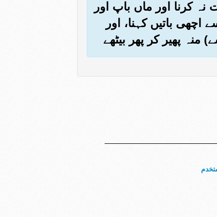
 نہ کرنا اور ماں باپ اور
 اچھی باتیں کہنا، اور
 منہ پھیر کر پھر بیٹھے
تخدم