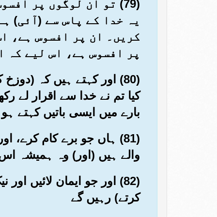
(79) تو ان لوگوں پر اف
یہ خدا کے پاس سے (آئی) ہ
کریں۔ ان پر افسوس ہے، اس
پر افسوس ہے، اس لیے کہ ا
(80) اور کہتے ہیں کہ (دو
کیا تم نے خدا سے اقرار لے رکھ
بارے میں ایسی باتیں کہتے ہو
(81) ہاں جو برے کام کرے، 
والے ہیں (اور) وہ ہمیشہ اس 
(82) اور جو ایمان لائیں ا
کرتے) رہیں گے