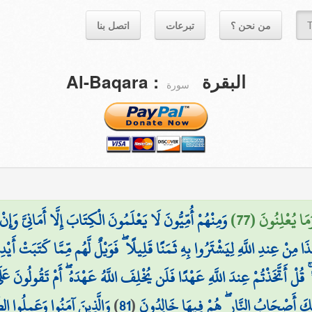
T
من نحن ؟
تبرعات
اتصل بنا
البقرة
:
Al-Baqara
سورة
مَا يُعْلِنُونَ (77)
وَمِنْهُمْ أُمِّيُّونَ لَا يَعْلَمُونَ الْكِتَابَ إِلَّا أَمَانِيَّ وَإِنْ
 مِنْ عِندِ اللَّهِ لِيَشْتَرُوا بِهِ ثَمَنًا قَلِيلًا ۖ فَوَيْلٌ لَّهُم مِّمَّا كَتَبَتْ أَيْ
َةً ۚ قُلْ أَتَّخَذْتُمْ عِندَ اللَّهِ عَهْدًا فَلَن يُخْلِفَ اللَّهُ عَهْدَهُ ۖ أَمْ تَقُولُونَ عَل
ِكَ أَصْحَابُ النَّارِ ۖ هُمْ فِيهَا خَالِدُونَ
(
81
)
وَالَّذِينَ آمَنُوا وَعَمِلُوا ال