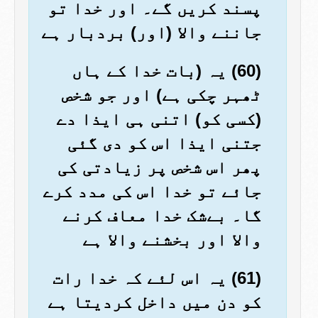
پسند کریں گے۔ اور خدا تو
جاننے والا (اور) بردبار ہے
(60) یہ (بات خدا کے ہاں
ٹھہر چکی ہے) اور جو شخص
(کسی کو) اتنی ہی ایذا دے
جتنی ایذا اس کو دی گئی
پھر اس شخص پر زیادتی کی
جائے تو خدا اس کی مدد کرے
گا۔ بےشک خدا معاف کرنے
والا اور بخشنے والا ہے
(61) یہ اس لئے کہ خدا رات
کو دن میں داخل کردیتا ہے