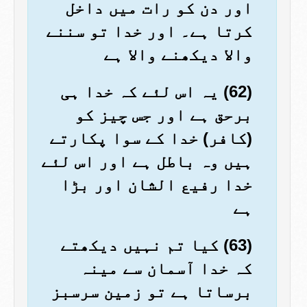
اور دن کو رات میں داخل
کرتا ہے۔ اور خدا تو سننے
والا دیکھنے والا ہے
(62) یہ اس لئے کہ خدا ہی
برحق ہے اور جس چیز کو
(کافر) خدا کے سوا پکارتے
ہیں وہ باطل ہے اور اس لئے
خدا رفیع الشان اور بڑا
ہے
(63) کیا تم نہیں دیکھتے
کہ خدا آسمان سے مینہ
برساتا ہے تو زمین سرسبز