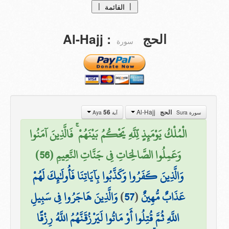
|
|
القائمة
الصفحة الرئيسية
الحج
:
Al-Hajj
سورة
التفاسيــر
tafasir
التراجــم
Translations
من نحن ؟
Al-Hajj
الحج
56
سورة Sura
آية Aya
تبرعات
الْمُلْكُ يَوْمَئِذٍ لِّلَّهِ يَحْكُمُ بَيْنَهُمْ ۚ فَالَّذِينَ آمَنُوا
اتصل بنا
وَعَمِلُوا الصَّالِحَاتِ فِي جَنَّاتِ النَّعِيمِ (56)
وَالَّذِينَ كَفَرُوا وَكَذَّبُوا بِآيَاتِنَا فَأُولَٰئِكَ لَهُمْ
عَذَابٌ مُّهِينٌ
(
57
)
وَالَّذِينَ هَاجَرُوا فِي سَبِيلِ
اللَّهِ ثُمَّ قُتِلُوا أَوْ مَاتُوا لَيَرْزُقَنَّهُمُ اللَّهُ رِزْقًا