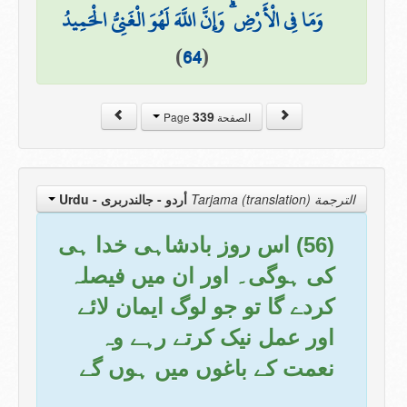
وَمَا فِي الْأَرْضِ ۗ وَإِنَّ اللَّهَ لَهُوَ الْغَنِيُّ الْحَمِيدُ
)
64
(
339
الصفحة Page
الترجمة Tarjama (translation)
أردو - جالندربرى
- Urdu
(56) اس روز بادشاہی خدا ہی
کی ہوگی۔ اور ان میں فیصلہ
کردے گا تو جو لوگ ایمان لائے
اور عمل نیک کرتے رہے وہ
نعمت کے باغوں میں ہوں گے