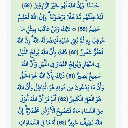
حَسَنًا ۚ وَإِنَّ اللَّهَ لَهُوَ خَيْرُ الرَّازِقِينَ
(
58
)
لَيُدْخِلَنَّهُم مُّدْخَلًا يَرْضَوْنَهُ ۗ وَإِنَّ اللَّهَ لَعَلِيمٌ
حَلِيمٌ
(
59
)
۞ ذَٰلِكَ وَمَنْ عَاقَبَ بِمِثْلِ مَا
عُوقِبَ بِهِ ثُمَّ بُغِيَ عَلَيْهِ لَيَنصُرَنَّهُ اللَّهُ ۗ إِنَّ اللَّهَ
لَعَفُوٌّ غَفُورٌ
(
60
)
ذَٰلِكَ بِأَنَّ اللَّهَ يُولِجُ اللَّيْلَ
فِي النَّهَارِ وَيُولِجُ النَّهَارَ فِي اللَّيْلِ وَأَنَّ اللَّهَ
سَمِيعٌ بَصِيرٌ
(
61
)
ذَٰلِكَ بِأَنَّ اللَّهَ هُوَ الْحَقُّ
وَأَنَّ مَا يَدْعُونَ مِن دُونِهِ هُوَ الْبَاطِلُ وَأَنَّ اللَّهَ
هُوَ الْعَلِيُّ الْكَبِيرُ
(
62
)
أَلَمْ تَرَ أَنَّ اللَّهَ أَنزَلَ
مِنَ السَّمَاءِ مَاءً فَتُصْبِحُ الْأَرْضُ مُخْضَرَّةً ۗ إِنَّ
اللَّهَ لَطِيفٌ خَبِيرٌ
(
63
)
لَّهُ مَا فِي السَّمَاوَاتِ