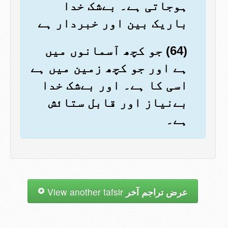
ہوجاتی ہے۔ بےشک خدا
باریک بین اور خبردار ہے
(64) جو کچھ آسمانوں میں
ہے اور جو کچھ زمین میں ہے
اسی کا ہے۔ اور بےشک خدا
بےنیاز اور قابل ستائش
ہے۔
عرض تراجم آخر
View another tafsir