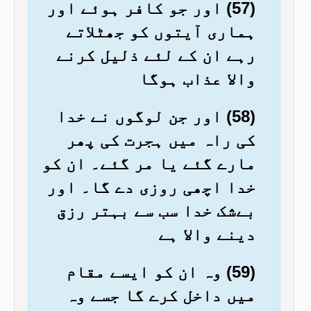
(57) اور جو کافر ہوئے اور
ہماری آیتوں کو جھٹلاتے
رہے ان کے لئے ذلیل کرنے
والا عذاب ہوگا
(58) اور جن لوگوں نے خدا
کی راہ میں ہجرت کی پھر
مارے گئے یا مر گئے۔ ان کو
خدا اچھی روزی دے گا۔ اور
بےشک خدا سب سے بہتر رزق
دینے والا ہے
(59) وہ ان کو ایسے مقام
میں داخل کرے گا جسے وہ