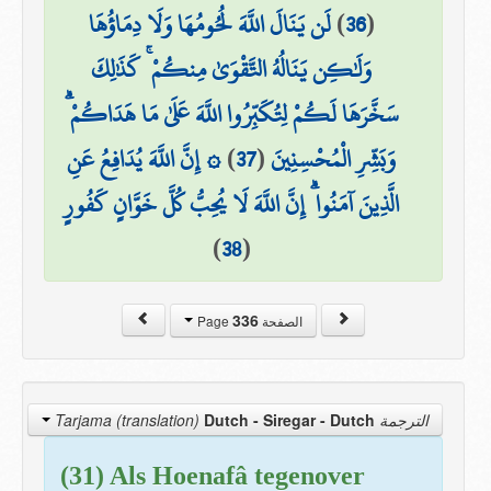
لَن يَنَالَ اللَّهَ لُحُومُهَا وَلَا دِمَاؤُهَا
)
36
(
وَلَٰكِن يَنَالُهُ التَّقْوَىٰ مِنكُمْ ۚ كَذَٰلِكَ
سَخَّرَهَا لَكُمْ لِتُكَبِّرُوا اللَّهَ عَلَىٰ مَا هَدَاكُمْ ۗ
۞ إِنَّ اللَّهَ يُدَافِعُ عَنِ
)
37
(
وَبَشِّرِ الْمُحْسِنِينَ
الَّذِينَ آمَنُوا ۗ إِنَّ اللَّهَ لَا يُحِبُّ كُلَّ خَوَّانٍ كَفُورٍ
)
38
(
336
الصفحة Page
Dutch - Siregar
- Dutch
الترجمة Tarjama (translation)
(31) Als Hoenafâ tegenover