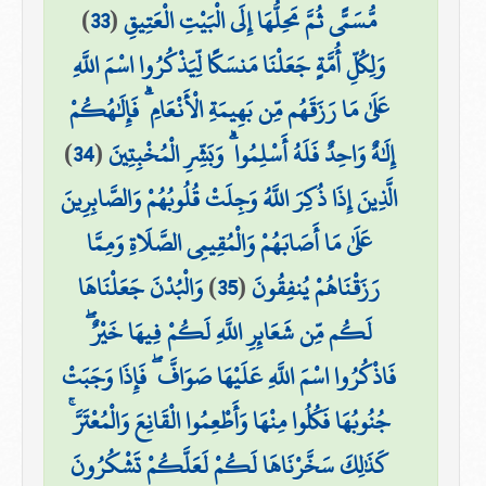
)
33
(
مُّسَمًّى ثُمَّ مَحِلُّهَا إِلَى الْبَيْتِ الْعَتِيقِ
وَلِكُلِّ أُمَّةٍ جَعَلْنَا مَنسَكًا لِّيَذْكُرُوا اسْمَ اللَّهِ
عَلَىٰ مَا رَزَقَهُم مِّن بَهِيمَةِ الْأَنْعَامِ ۗ فَإِلَٰهُكُمْ
)
34
(
إِلَٰهٌ وَاحِدٌ فَلَهُ أَسْلِمُوا ۗ وَبَشِّرِ الْمُخْبِتِينَ
الَّذِينَ إِذَا ذُكِرَ اللَّهُ وَجِلَتْ قُلُوبُهُمْ وَالصَّابِرِينَ
عَلَىٰ مَا أَصَابَهُمْ وَالْمُقِيمِي الصَّلَاةِ وَمِمَّا
وَالْبُدْنَ جَعَلْنَاهَا
)
35
(
رَزَقْنَاهُمْ يُنفِقُونَ
لَكُم مِّن شَعَائِرِ اللَّهِ لَكُمْ فِيهَا خَيْرٌ ۖ
فَاذْكُرُوا اسْمَ اللَّهِ عَلَيْهَا صَوَافَّ ۖ فَإِذَا وَجَبَتْ
جُنُوبُهَا فَكُلُوا مِنْهَا وَأَطْعِمُوا الْقَانِعَ وَالْمُعْتَرَّ ۚ
كَذَٰلِكَ سَخَّرْنَاهَا لَكُمْ لَعَلَّكُمْ تَشْكُرُونَ