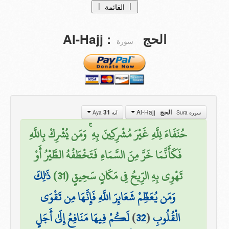
|
|
القائمة
الصفحة الرئيسية
Al-Hajj
:
الحج
سورة
tafasir
التفاسيــر
Translations
التراجــم
من نحن ؟
Al-Hajj
31
الحج
سورة Sura
آية Aya
تبرعات
حُنَفَاءَ لِلَّهِ غَيْرَ مُشْرِكِينَ بِهِ ۚ وَمَن يُشْرِكْ بِاللَّهِ
اتصل بنا
فَكَأَنَّمَا خَرَّ مِنَ السَّمَاءِ فَتَخْطَفُهُ الطَّيْرُ أَوْ
تَهْوِي بِهِ الرِّيحُ فِي مَكَانٍ سَحِيقٍ (31)
ذَٰلِكَ
وَمَن يُعَظِّمْ شَعَائِرَ اللَّهِ فَإِنَّهَا مِن تَقْوَى
لَكُمْ فِيهَا مَنَافِعُ إِلَىٰ أَجَلٍ
)
32
(
الْقُلُوبِ