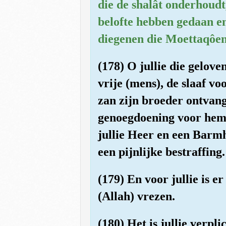
die de shalât onderhoudt
belofte hebben gedaan en
diegenen die Moettaqôen z
(178) O jullie die gelove
vrije (mens), de slaaf v
zan zijn broeder ontvangt
genoegdoening voor hem o
jullie Heer en een Barmh
een pijnlijke bestraffing.
(179) En voor jullie is e
(Allah) vrezen.
(180) Het is jullie verpli