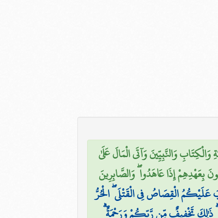
۞ َالْكِتَابِ وَالنَّبِيِّينَ وَآتَى الْمَالَ عَلَىٰ
فُونَ بِعَهْدِهِمْ إِذَا عَاهَدُوا ۖ وَالصَّابِرِينَ
تِبَ عَلَيْكُمُ الْقِصَاصُ فِي الْقَتْلَى ۖ الْحُرُّ
َانٍ ۗ ذَٰلِكَ تَخْفِيفٌ مِّن رَّبِّكُمْ وَرَحْمَةٌ