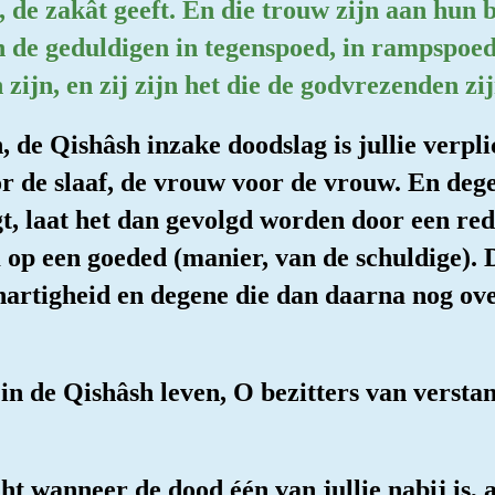
, de zakât geeft. En die trouw zijn aan hun 
 de geduldigen in tegenspoed, in rampspoed e
ijn, en zij zijn het die de godvrezenden zij
n, de Qishâsh inzake doodslag is jullie verpl
oor de slaaf, de vrouw voor de vrouw. En deg
, laat het dan gevolgd worden door een redel
p een goeded (manier, van de schuldige). Da
artigheid en degene die dan daarna nog ove
r in de Qishâsh leven, O bezitters van verstan
cht wanneer de dood één van jullie nabij is, a