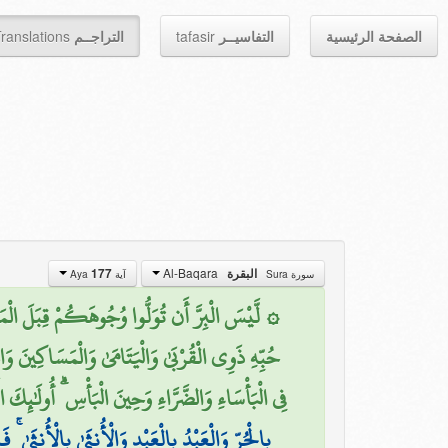
ranslations
التراجــم
tafasir
التفاسيــر
الصفحة الرئيسية
Al-Baqara
177
البقرة
سورة Sura
آية Aya
لَّيْسَ الْبِرَّ أَن تُوَلُّوا وُجُوهَكُمْ قِبَلَ الْمَشْرِق
حُبِّهِ ذَوِي الْقُرْبَىٰ وَالْيَتَامَىٰ وَالْمَسَاكِينَ وَا
فِي الْبَأْسَاءِ وَالضَّرَّاءِ وَحِينَ الْبَأْسِ ۗ أُولَٰئِكَ ال)
بِالْحُرِّ وَالْعَبْدُ بِالْعَبْدِ وَالْأُنثَىٰ بِالْأُنث ۗ