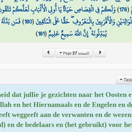
وَلَكُمْ فِي الْقِصَاصِ حَيَاةٌ يَا أُولِي الْأَلْبَابِ لَعَلَّكُمْ تَتَّقُون
)
178
(
فَمَن بَدَّلَهُ ب
)
180
(
الِدَيْنِ وَالْأَقْرَبِينَ بِالْمَعْرُوفِ ۖ حَقًّا عَلَى الْمُتَّقِينَ
)
181
(
يُبَدِّلُونَهُ ۚ إِنَّ اللَّهَ سَمِيعٌ عَلِيمٌ
27
الصفحة Page
eid dat jullie je gezichten naar het Oosten
Allah en het Hiernamaals en de Engelen en d
fheeft weggeeft aan de verwanten en de wezen
d) en de bedelaars en (het gebruikt) voor he