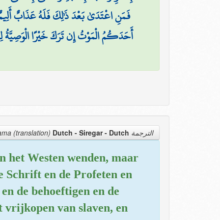
فَمَنِ اعْتَدَىٰ بَعْدَ ذَٰلِكَ فَلَهُ عَذَابٌ أَلِيمٌ
أَحَدَكُمُ الْمَوْتُ إِن تَرَكَ خَيْرًا الْوَصِيَّةُ لِلْوَ
Dutch - Siregar
- Dutch
الترجمة Tarjama (translation)
 en het Westen wenden, maar
e Schrift en de Profeten en
 en de behoeftigen en de
t vrijkopen van slaven, en