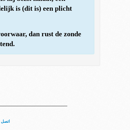
jk is (dit is) een plicht
voorwaar, dan rust de zonde
tend.
اتصل ب