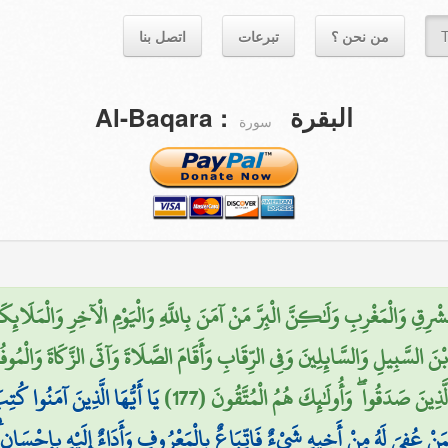
اتصل بنا
تبرعات
من نحن ؟
T
Al-Baqara
:
البقرة
سورة
ِ وَالْمَغْرِبِ وَلَٰكِنَّ الْبِرَّ مَنْ آمَنَ بِاللَّهِ وَالْيَوْمِ الْآخِرِ وَالْمَلَائِكَةِ و
بْنَ السَّبِيلِ وَالسَّائِلِينَ وَفِي الرِّقَابِ وَأَقَامَ الصَّلَاةَ وَآتَى الزَّكَاةَ وَالْمُو
َّذِينَ صَدَقُوا ۖ وَأُولَٰئِكَ هُمُ الْمُتَّقُونَ (177
يَا أَيُّهَا الَّذِينَ آمَنُوا كُ
َىٰ ۚ فَمَنْ عُفِيَ لَهُ مِنْ أَخِيهِ شَيْءٌ فَاتِّبَاعٌ بِالْمَعْرُوفِ وَأَدَاءٌ إِلَيْهِ بِإِحْس