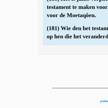
testament te maken voor d
voor de Moetaqôen.
(181) Wie den het testam
op hen die het verander
تخدم