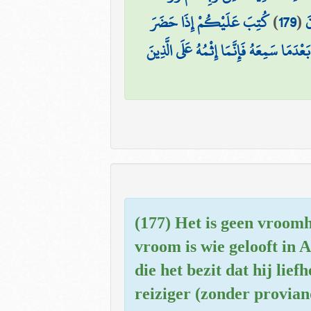
كُتِبَ عَلَيْكُمْ إِذَا حَضَرَ
)
179
(
َ
َعْدَمَا سَمِعَهُ فَإِنَّمَا إِثْمُهُ عَلَى الَّذِينَ
(177) Het is geen vroomh
vroom is wie gelooft in 
die het bezit dat hij lie
reiziger (zonder provian