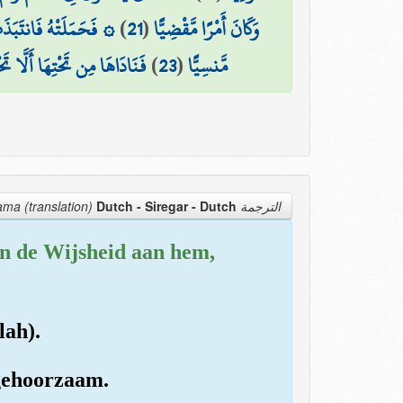
فَحَمَلَتْهُ فَانتَبَذَتْ ب
)
21
(
وَكَانَ أَمْرًا مَّقْضِيًّا
فَنَادَاهَا مِن تَحْتِهَا أَلَّا تَ
)
23
(
مَّنسِيًّا
Dutch - Siregar
- Dutch
الترجمة Tarjama (translation)
en de Wijsheid aan hem,
lah).
ngehoorzaam.