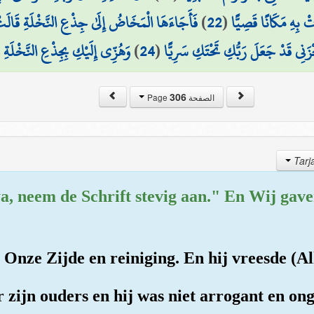
فَأَجَاءَهَا الْمَخَاضُ إِلَىٰ جِذْعِ النَّخْلَةِ قَالَتْ
)
22
(
۞ ِهِ مَكَانًا قَصِيًّا
وَهُزِّي إِلَيْكِ بِجِذْعِ النَّخْلَةِ
)
24
(
حْزَنِي قَدْ جَعَلَ رَبُّكِ تَحْتَكِ سَرِيًّا
306
الصفحة Page
ya, neem de Schrift stevig aan." En Wij gav
 Onze Zijde en reiniging. En hij vreesde (Al
r zijn ouders en hij was niet arrogant en o