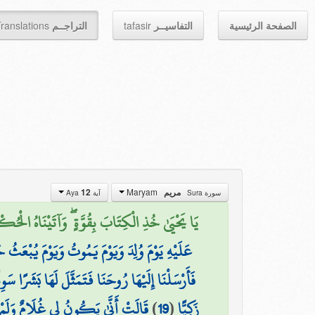
ranslations
التراجــم
tafasir
التفاسيــر
الصفحة الرئيسية
Maryam
12
مريم
سورة Sura
آية Aya
يَا يَحْيَىٰ خُذِ الْكِتَابَ بِقُوَّةٍ ۖ وَآتَيْنَاهُ الْحُكْم)
عَلَيْهِ يَوْمَ وُلِدَ وَيَوْمَ يَمُوتُ وَيَوْمَ يُبْعَثُ حَ
فَأَرْسَلْنَا إِلَيْهَا رُوحَنَا فَتَمَثَّلَ لَهَا بَشَرًا سَوِيّ
قَالَتْ أَنَّىٰ يَكُونُ لِي غُلَامٌ وَلَمْ ي
)
19
(
زَكِيًّا