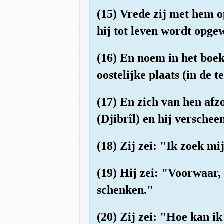
(15) Vrede zij met hem o
hij tot leven wordt opge
(16) En noem in het boek
oostelijke plaats (in de t
(17) En zich van hen af
(Djibrîl) en hij versche
(18) Zij zei: "Ik zoek mi
(19) Hij zei: "Voorwaar,
schenken."
(20) Zij zei: "Hoe kan i