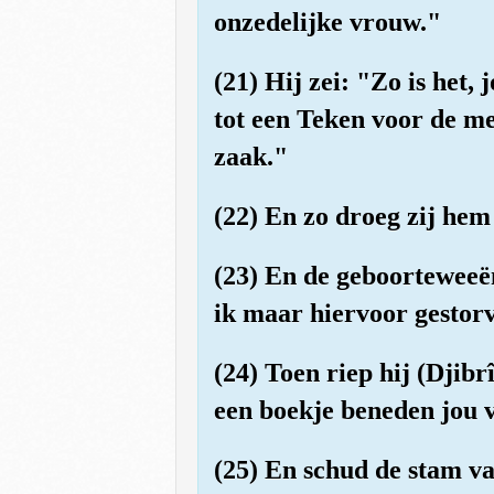
onzedelijke vrouw."
(21) Hij zei: "Zo is het
tot een Teken voor de m
zaak."
(22) En zo droeg zij hem
(23) En de geboorteweeë
ik maar hiervoor gestorv
(24) Toen riep hij (Djib
een boekje beneden jou v
(25) En schud de stam va