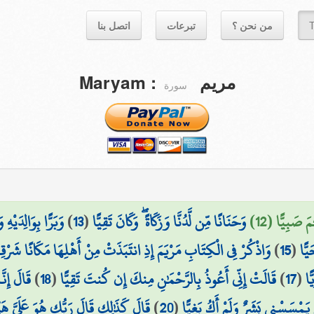
اتصل بنا
تبرعات
من نحن ؟
T
Maryam
:
مريم
سورة
وَبَرًّا بِوَالِدَيْ
)
13
(
وَحَنَانًا مِّن لَّدُنَّا وَزَكَاةً ۖ وَكَانَ تَقِيًّا
َ صَبِيًّا (12
وَاذْكُرْ فِي الْكِتَابِ مَرْيَمَ إِذِ انتَبَذَتْ مِنْ أَهْلِهَا مَكَانًا شَرْقِيّ
)
15
(
يًّا
قَالَ إِن
)
18
(
قَالَتْ إِنِّي أَعُوذُ بِالرَّحْمَٰنِ مِنكَ إِن كُنتَ تَقِيًّا
)
17
(
ًا
قَالَ كَذَٰلِكِ قَالَ رَبُّكِ هُوَ عَلَيَّ هَيّ ۚ
)
20
(
َمْسَسْنِي بَشَرٌ وَلَمْ أَكُ بَغِيًّا