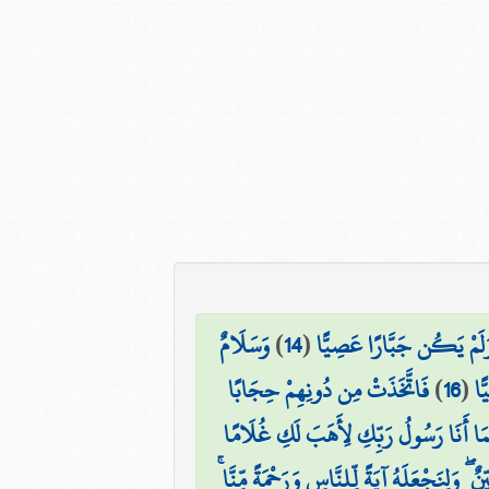
وَسَلَامٌ
)
14
(
هِ وَلَمْ يَكُن جَبَّارًا عَصِيًّا
فَاتَّخَذَتْ مِن دُونِهِمْ حِجَابًا
)
16
(
ًا
َّمَا أَنَا رَسُولُ رَبِّكِ لِأَهَبَ لَكِ غُلَامًا
ِنٌ ۖ وَلِنَجْعَلَهُ آيَةً لِّلنَّاسِ وَرَحْمَةً مِّنَّا