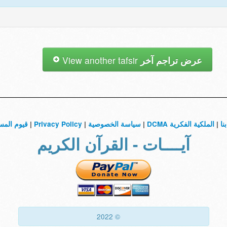
View another tafsir
عرض تراجم آخر
قيوم المس
|
Privacy Policy
|
سياسة الخصوصية
|
الملكية الفكرية DCMA
|
نا
آيــــات - القرآن الكريم
© 2022