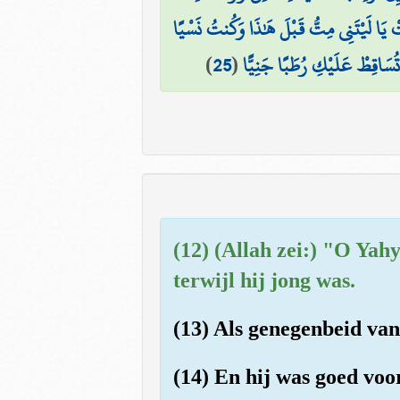
 يَا لَيْتَنِي مِتُّ قَبْلَ هَٰذَا وَكُنتُ نَسْيًا
)
25
(
 تُسَاقِطْ عَلَيْكِ رُطَبًا جَنِيًّا
(12) (Allah zei:) "O Yah
terwijl hij jong was.
(13) Als genegenbeid van
(14) En hij was goed voo