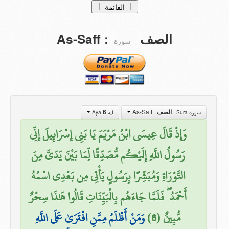
|
|
القائمة
الصفحة الرئيسية
As-Saff
:
الصف
سورة
tafasir
التفاسيــر
Translations
التراجــم
من نحن ؟
As-Saff
6
الصف
سورة Sura
آية Aya
تبرعات
وَإِذْ قَالَ عِيسَى ابْنُ مَرْيَمَ يَا بَنِي إِسْرَائِيلَ إِنِّي
اتصل بنا
رَسُولُ اللَّهِ إِلَيْكُم مُّصَدِّقًا لِّمَا بَيْنَ يَدَيَّ مِنَ
التَّوْرَاةِ وَمُبَشِّرًا بِرَسُولٍ يَأْتِي مِن بَعْدِي اسْمُهُ
أَحْمَدُ ۖ فَلَمَّا جَاءَهُم بِالْبَيِّنَاتِ قَالُوا هَٰذَا سِحْرٌ
مُّبِينٌ (6)
وَمَنْ أَظْلَمُ مِمَّنِ افْتَرَىٰ عَلَى اللَّهِ