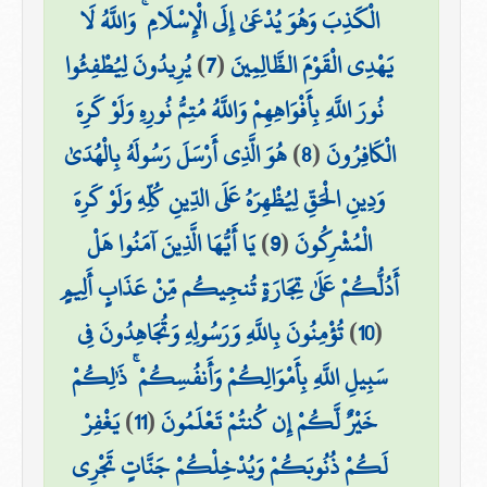
الْكَذِبَ وَهُوَ يُدْعَىٰ إِلَى الْإِسْلَامِ ۚ وَاللَّهُ لَا
يُرِيدُونَ لِيُطْفِئُوا
)
7
(
يَهْدِي الْقَوْمَ الظَّالِمِينَ
نُورَ اللَّهِ بِأَفْوَاهِهِمْ وَاللَّهُ مُتِمُّ نُورِهِ وَلَوْ كَرِهَ
هُوَ الَّذِي أَرْسَلَ رَسُولَهُ بِالْهُدَىٰ
)
8
(
الْكَافِرُونَ
وَدِينِ الْحَقِّ لِيُظْهِرَهُ عَلَى الدِّينِ كُلِّهِ وَلَوْ كَرِهَ
يَا أَيُّهَا الَّذِينَ آمَنُوا هَلْ
)
9
(
الْمُشْرِكُونَ
أَدُلُّكُمْ عَلَىٰ تِجَارَةٍ تُنجِيكُم مِّنْ عَذَابٍ أَلِيمٍ
تُؤْمِنُونَ بِاللَّهِ وَرَسُولِهِ وَتُجَاهِدُونَ فِي
)
10
(
سَبِيلِ اللَّهِ بِأَمْوَالِكُمْ وَأَنفُسِكُمْ ۚ ذَٰلِكُمْ
يَغْفِرْ
)
11
(
خَيْرٌ لَّكُمْ إِن كُنتُمْ تَعْلَمُونَ
لَكُمْ ذُنُوبَكُمْ وَيُدْخِلْكُمْ جَنَّاتٍ تَجْرِي