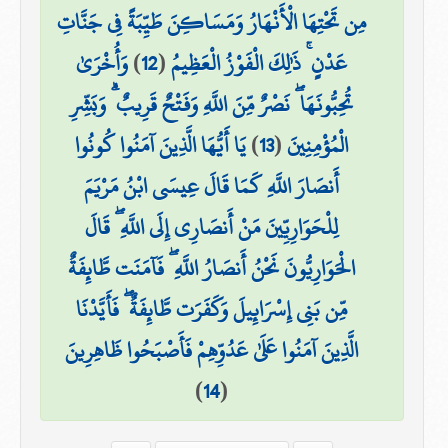
مِن تَحْتِهَا الْأَنْهَارُ وَمَسَاكِنَ طَيِّبَةً فِي جَنَّاتِ
وَأُخْرَىٰ
)
12
(
عَدْنٍ ۚ ذَٰلِكَ الْفَوْزُ الْعَظِيمُ
تُحِبُّونَهَا ۖ نَصْرٌ مِّنَ اللَّهِ وَفَتْحٌ قَرِيبٌ ۗ وَبَشِّرِ
يَا أَيُّهَا الَّذِينَ آمَنُوا كُونُوا
)
13
(
الْمُؤْمِنِينَ
أَنصَارَ اللَّهِ كَمَا قَالَ عِيسَى ابْنُ مَرْيَمَ
لِلْحَوَارِيِّينَ مَنْ أَنصَارِي إِلَى اللَّهِ ۖ قَالَ
الْحَوَارِيُّونَ نَحْنُ أَنصَارُ اللَّهِ ۖ فَآمَنَت طَّائِفَةٌ
مِّن بَنِي إِسْرَائِيلَ وَكَفَرَت طَّائِفَةٌ ۖ فَأَيَّدْنَا
الَّذِينَ آمَنُوا عَلَىٰ عَدُوِّهِمْ فَأَصْبَحُوا ظَاهِرِينَ
)
14
(