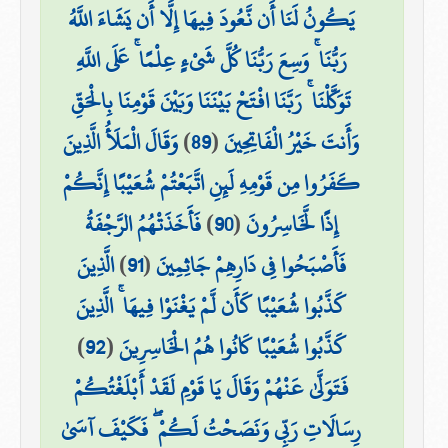
يَكُونُ لَنَا أَن نَّعُودَ فِيهَا إِلَّا أَن يَشَاءَ اللَّهُ
رَبُّنَا ۚ وَسِعَ رَبُّنَا كُلَّ شَيْءٍ عِلْمًا ۚ عَلَى اللَّهِ
تَوَكَّلْنَا ۚ رَبَّنَا افْتَحْ بَيْنَنَا وَبَيْنَ قَوْمِنَا بِالْحَقِّ
وَقَالَ الْمَلَأُ الَّذِينَ
)
89
(
وَأَنتَ خَيْرُ الْفَاتِحِينَ
كَفَرُوا مِن قَوْمِهِ لَئِنِ اتَّبَعْتُمْ شُعَيْبًا إِنَّكُمْ
فَأَخَذَتْهُمُ الرَّجْفَةُ
)
90
(
إِذًا لَّخَاسِرُونَ
الَّذِينَ
)
91
(
فَأَصْبَحُوا فِي دَارِهِمْ جَاثِمِينَ
كَذَّبُوا شُعَيْبًا كَأَن لَّمْ يَغْنَوْا فِيهَا ۚ الَّذِينَ
)
92
(
كَذَّبُوا شُعَيْبًا كَانُوا هُمُ الْخَاسِرِينَ
فَتَوَلَّىٰ عَنْهُمْ وَقَالَ يَا قَوْمِ لَقَدْ أَبْلَغْتُكُمْ
رِسَالَاتِ رَبِّي وَنَصَحْتُ لَكُمْ ۖ فَكَيْفَ آسَىٰ