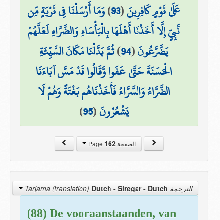
وَمَا أَرْسَلْنَا فِي قَرْيَةٍ مِّن
)
93
(
عَلَىٰ قَوْمٍ كَافِرِينَ
نَّبِيٍّ إِلَّا أَخَذْنَا أَهْلَهَا بِالْبَأْسَاءِ وَالضَّرَّاءِ لَعَلَّهُمْ
ثُمَّ بَدَّلْنَا مَكَانَ السَّيِّئَةِ
)
94
(
يَضَّرَّعُونَ
الْحَسَنَةَ حَتَّىٰ عَفَوا وَّقَالُوا قَدْ مَسَّ آبَاءَنَا
الضَّرَّاءُ وَالسَّرَّاءُ فَأَخَذْنَاهُم بَغْتَةً وَهُمْ لَا
)
95
(
يَشْعُرُونَ
162
الصفحة Page
Dutch - Siregar
- Dutch
الترجمة Tarjama (translation)
(88) De vooraanstaanden, van