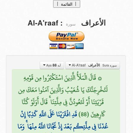
|
|
القائمة
الصفحة الرئيسية
Al-A'raaf
:
الأعراف
سورة
tafasir
التفاسيــر
Translations
التراجــم
من نحن ؟
Al-A'raaf
88
الأعراف
سورة Sura
آية Aya
تبرعات
۞ قَالَ الْمَلَأُ الَّذِينَ اسْتَكْبَرُوا مِن قَوْمِهِ
اتصل بنا
لَنُخْرِجَنَّكَ يَا شُعَيْبُ وَالَّذِينَ آمَنُوا مَعَكَ مِن
قَرْيَتِنَا أَوْ لَتَعُودُنَّ فِي مِلَّتِنَا ۚ قَالَ أَوَلَوْ كُنَّا
كَارِهِينَ (88)
قَدِ افْتَرَيْنَا عَلَى اللَّهِ كَذِبًا إِنْ
عُدْنَا فِي مِلَّتِكُم بَعْدَ إِذْ نَجَّانَا اللَّهُ مِنْهَا ۚ وَمَا