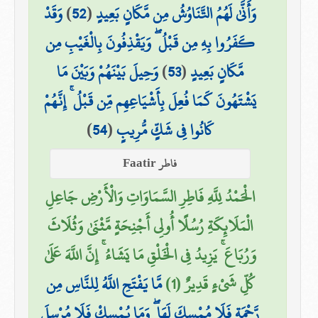
وَقَدْ
)
52
(
وَأَنَّىٰ لَهُمُ التَّنَاوُشُ مِن مَّكَانٍ بَعِيدٍ
كَفَرُوا بِهِ مِن قَبْلُ ۖ وَيَقْذِفُونَ بِالْغَيْبِ مِن
وَحِيلَ بَيْنَهُمْ وَبَيْنَ مَا
)
53
(
مَّكَانٍ بَعِيدٍ
يَشْتَهُونَ كَمَا فُعِلَ بِأَشْيَاعِهِم مِّن قَبْلُ ۚ إِنَّهُمْ
)
54
(
كَانُوا فِي شَكٍّ مُّرِيبٍ
فاطر Faatir
الْحَمْدُ لِلَّهِ فَاطِرِ السَّمَاوَاتِ وَالْأَرْضِ جَاعِلِ
الْمَلَائِكَةِ رُسُلًا أُولِي أَجْنِحَةٍ مَّثْنَىٰ وَثُلَاثَ
وَرُبَاعَ ۚ يَزِيدُ فِي الْخَلْقِ مَا يَشَاءُ ۚ إِنَّ اللَّهَ عَلَىٰ
كُلِّ شَيْءٍ قَدِيرٌ (1)
مَّا يَفْتَحِ اللَّهُ لِلنَّاسِ مِن
رَّحْمَةٍ فَلَا مُمْسِكَ لَهَا ۖ وَمَا يُمْسِكْ فَلَا مُرْسِلَ