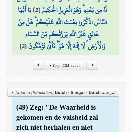
يَا أَيُّهَا
)
2
(
لَهُ مِن بَعْدِهِ ۚ وَهُوَ الْعَزِيزُ الْحَكِيمُ
النَّاسُ اذْكُرُوا نِعْمَتَ اللَّهِ عَلَيْكُمْ ۚ هَلْ مِنْ
خَالِقٍ غَيْرُ اللَّهِ يَرْزُقُكُم مِّنَ السَّمَاءِ
)
3
(
وَالْأَرْضِ ۚ لَا إِلَٰهَ إِلَّا هُوَ ۖ فَأَنَّىٰ تُؤْفَكُونَ
434
الصفحة Page
Dutch - Siregar
- Dutch
الترجمة Tarjama (translation)
(49) Zeg: "De Waarheid is
gekomen en de valsheid zal
zich niet herhalen en niet