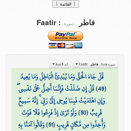
|
|
القائمة
الصفحة الرئيسية
Faatir
:
فاطر
سورة
tafasir
التفاسيــر
Translations
التراجــم
من نحن ؟
Faatir
1
فاطر
سورة Sura
آية Aya
تبرعات
قُلْ جَاءَ الْحَقُّ وَمَا يُبْدِئُ الْبَاطِلُ وَمَا يُعِيدُ
اتصل بنا
قُلْ إِن ضَلَلْتُ فَإِنَّمَا أَضِلُّ عَلَىٰ نَفْسِي ۖ
)
49
(
وَإِنِ اهْتَدَيْتُ فَبِمَا يُوحِي إِلَيَّ رَبِّي ۚ إِنَّهُ سَمِيعٌ
وَلَوْ تَرَىٰ إِذْ فَزِعُوا فَلَا فَوْتَ
)
50
(
قَرِيبٌ
وَقَالُوا آمَنَّا بِهِ
)
51
(
وَأُخِذُوا مِن مَّكَانٍ قَرِيبٍ