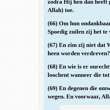
zodra Hij hen dan heeft 
Allah) toe.
(66) Om hun ondankbaarh
Spoedig zuilen zij het te
(67) En zim zij niet dat
heen worden verdreven? G
(68) En wie is er onrech
loochent wanneer die tot
(69) En degenen die omw
wegen. En voorwaar, All