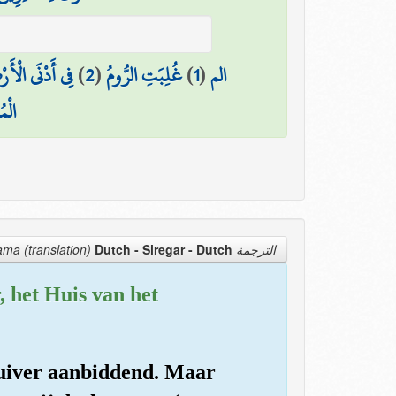
فِي أَدْنَى الْأَ
)
2
(
غُلِبَتِ الرُّومُ
)
1
(
الم
الْم
Dutch - Siregar
- Dutch
الترجمة Tarjama (translation)
, het Huis van het
 zuiver aanbiddend. Maar