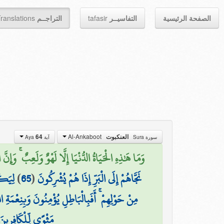
ranslations
التراجــم
tafasir
التفاسيــر
الصفحة الرئيسية
Al-Ankaboot
64
العنكبوت
سورة Sura
آية Aya
وَمَا هَٰذِهِ الْحَيَاةُ الدُّنْيَا إِلَّا لَهْوٌ وَلَعِبٌ ۚ وَإِنَّ)
لِيَكْ
)
65
(
نَجَّاهُمْ إِلَى الْبَرِّ إِذَا هُمْ يُشْرِكُونَ
مِنْ حَوْلِهِمْ ۚ أَفَبِالْبَاطِلِ يُؤْمِنُونَ وَبِنِعْمَةِ
مَثْوًى لِّلْكَافِرِينَ