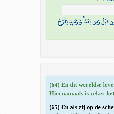
مِن قَبْلُ وَمِن بَعْدُ ۚ وَيَوْمَئِذٍ يَفْرَحُ
(64) En dit wereldse lev
Hiernamaals is zeker het 
(65) En als zij op de sc