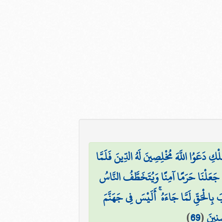
ُلْكِ دَعَوُا اللَّهَ مُخْلِصِينَ لَهُ الدِّينَ فَلَمَّا
نَّا جَعَلْنَا حَرَمًا آمِنًا وَيُتَخَطَّفُ النَّاسُ
َ بِالْحَقِّ لَمَّا جَاءَهُ ۚ أَلَيْسَ فِي جَهَنَّمَ
)
69
(
ِنِينَ