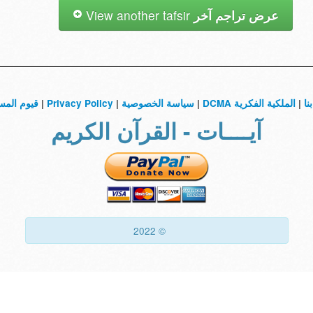
View another tafsir
عرض تراجم آخر
قيوم المس
|
Privacy Policy
|
سياسة الخصوصية
|
الملكية الفكرية DCMA
|
نا
آيــــات - القرآن الكريم
© 2022