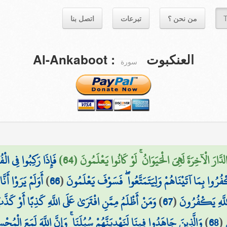
اتصل بنا
تبرعات
من نحن ؟
T
Al-Ankaboot
:
العنكبوت
سورة
 الدَّارَ الْآخِرَةَ لَهِيَ الْحَيَوَانُ ۚ لَوْ كَانُوا يَعْلَمُونَ (64
فَإِذَا رَكِبُوا فِي الْف
أَوَلَمْ يَرَوْا أَ
)
66
(
فُرُوا بِمَا آتَيْنَاهُمْ وَلِيَتَمَتَّعُوا ۖ فَسَوْفَ يَعْلَمُونَ
وَمَنْ أَظْلَمُ مِمَّنِ افْتَرَىٰ عَلَى اللَّهِ كَذِبًا أَوْ كَذَّب
)
67
(
 اللَّهِ يَكْفُرُونَ
وَالَّذِينَ جَاهَدُوا فِينَا لَنَهْدِيَنَّهُمْ سُبُلَنَا ۚ وَإِنَّ اللَّهَ لَمَعَ الْمُحْس
)
68
(