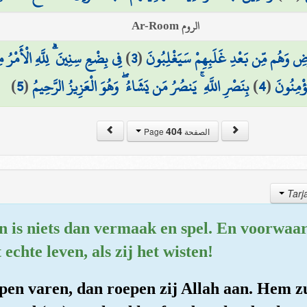
الروم Ar-Room
فِي بِضْعِ سِنِينَ ۗ لِلَّهِ الْأَمْرُ 
)
3
(
رْضِ وَهُم مِّن بَعْدِ غَلَبِهِمْ سَيَغْلِبُونَ
)
5
(
بِنَصْرِ اللَّهِ ۚ يَنصُرُ مَن يَشَاءُ ۖ وَهُوَ الْعَزِيزُ الرَّحِيمُ
)
4
(
ُؤْمِنُونَ
404
الصفحة Page
en is niets dan vermaak en spel. En voorwaar
echte leven, als zij het wisten!
hepen varen, dan roepen zij Allah aan. Hem