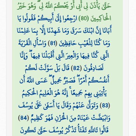
حَتَّىٰ يَأْذَنَ لِي أَبِي أَوْ يَحْكُمَ اللَّهُ لِي ۖ وَهُوَ خَيْرُ
الْحَاكِمِينَ (80)
ارْجِعُوا إِلَىٰ أَبِيكُمْ فَقُولُوا يَا
أَبَانَا إِنَّ ابْنَكَ سَرَقَ وَمَا شَهِدْنَا إِلَّا بِمَا عَلِمْنَا
وَاسْأَلِ الْقَرْيَةَ
)
81
(
وَمَا كُنَّا لِلْغَيْبِ حَافِظِينَ
الَّتِي كُنَّا فِيهَا وَالْعِيرَ الَّتِي أَقْبَلْنَا فِيهَا ۖ وَإِنَّا
قَالَ بَلْ سَوَّلَتْ لَكُمْ
)
82
(
لَصَادِقُونَ
أَنفُسُكُمْ أَمْرًا ۖ فَصَبْرٌ جَمِيلٌ ۖ عَسَى اللَّهُ أَن
يَأْتِيَنِي بِهِمْ جَمِيعًا ۚ إِنَّهُ هُوَ الْعَلِيمُ الْحَكِيمُ
وَتَوَلَّىٰ عَنْهُمْ وَقَالَ يَا أَسَفَىٰ عَلَىٰ يُوسُفَ
)
83
(
)
84
(
وَابْيَضَّتْ عَيْنَاهُ مِنَ الْحُزْنِ فَهُوَ كَظِيمٌ
قَالُوا تَاللَّهِ تَفْتَأُ تَذْكُرُ يُوسُفَ حَتَّىٰ تَكُونَ