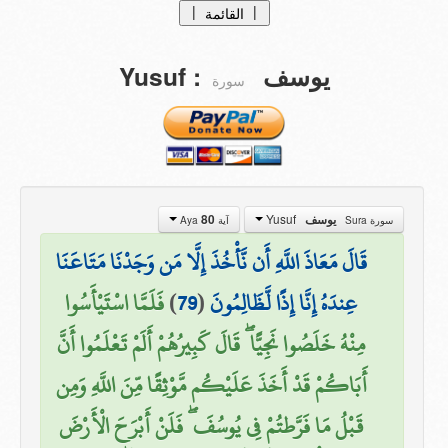
|
|
القائمة
الصفحة الرئيسية
Yusuf
:
يوسف
سورة
tafasir
التفاسيــر
Translations
التراجــم
من نحن ؟
Yusuf
80
يوسف
سورة Sura
آية Aya
تبرعات
قَالَ مَعَاذَ اللَّهِ أَن نَّأْخُذَ إِلَّا مَن وَجَدْنَا مَتَاعَنَا
اتصل بنا
فَلَمَّا اسْتَيْأَسُوا
)
79
(
عِندَهُ إِنَّا إِذًا لَّظَالِمُونَ
مِنْهُ خَلَصُوا نَجِيًّا ۖ قَالَ كَبِيرُهُمْ أَلَمْ تَعْلَمُوا أَنَّ
أَبَاكُمْ قَدْ أَخَذَ عَلَيْكُم مَّوْثِقًا مِّنَ اللَّهِ وَمِن
قَبْلُ مَا فَرَّطتُمْ فِي يُوسُفَ ۖ فَلَنْ أَبْرَحَ الْأَرْضَ