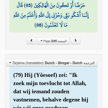
قَالَ
)
85
(
حَرَضًا أَوْ تَكُونَ مِنَ الْهَالِكِينَ
إِنَّمَا أَشْكُو بَثِّي وَحُزْنِي إِلَى اللَّهِ وَأَعْلَمُ مِنَ اللَّهِ
)
86
(
مَا لَا تَعْلَمُونَ
245
الصفحة Page
Dutch - Siregar
- Dutch
الترجمة Tarjama (translation)
(79) Hij (Yôesoef) zei: "Ik
zoek mijn toevlucht tot Allah,
dat wij iemand zouden
vastnemen, behalve degene hij
wie wij onze goederen